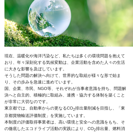
現在、温暖化や海洋汚染など、私たちは多くの環境問題を抱えて
おり、年々深刻化する気候変動は、企業活動を含めた人々の生活
に大きな影響を及ぼしています。
そうした問題の解決へ向けて、世界的な取組が様々な形で始ま
り、その歩みを急速に進めています。
国、企業、市民、NGO等、それぞれが当事者意識を持ち、問題解
決へと自主的、積極的に取組み、連携・協力する体制を築くこと
が非常に大切なのです。
東京都では、自動車からの更なるCO
排出量削減を目指し、「東
2
京都貨物輸送評価制度」を実施しています。
本制度の評価取得事業者は、高い環境と安全への意識をもち、そ
の徹底したエコドライブ活動の実践により、CO
排出量、燃料消
2